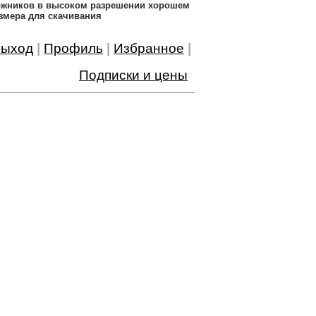
дожников в высоком разрешении хорошем
змера для скачивания
ыход
|
Профиль
|
Избранное
|
Подписки и цены