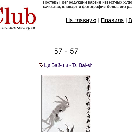
Постеры, pепродукции картин известных ху
качестве, клипарт и фотографии большого ра
На главную
|
Правила
|
В
57 - 57
Ци Бай-ши - Tsi Baj-shi