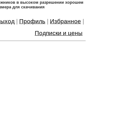
дожников в высоком разрешении хорошем
змера для скачивания
ыход
|
Профиль
|
Избранное
|
Подписки и цены