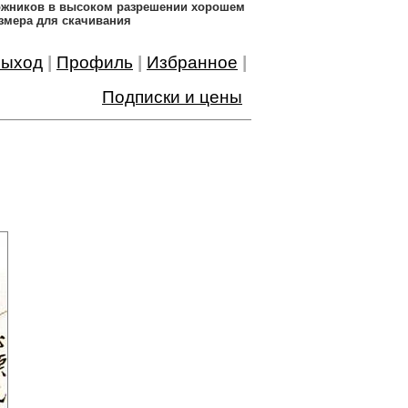
дожников в высоком разрешении хорошем
змера для скачивания
ыход
|
Профиль
|
Избранное
|
Подписки и цены