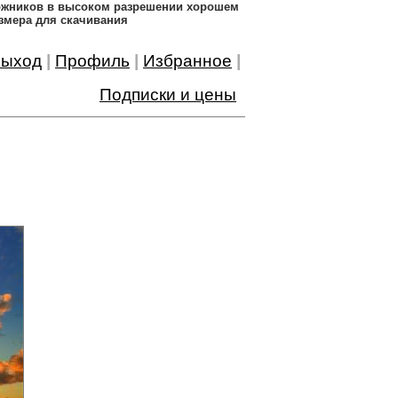
дожников в высоком разрешении хорошем
змера для скачивания
ыход
|
Профиль
|
Избранное
|
Подписки и цены