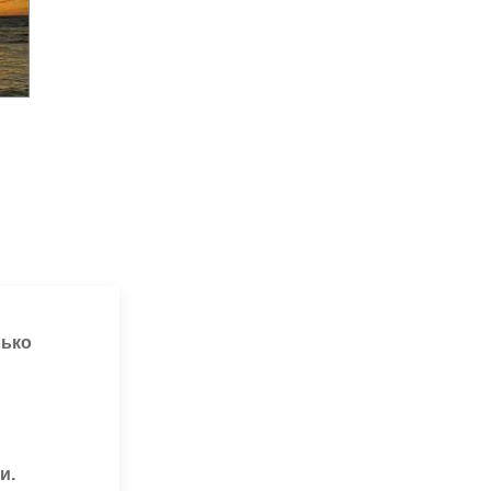
лько
и.