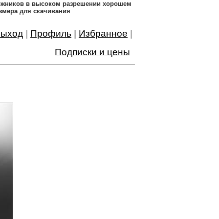
дожников в высоком разрешении хорошем
змера для скачивания
ыход
|
Профиль
|
Избранное
|
Подписки и цены