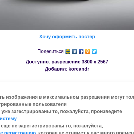
Хочу оформить постер
Поделиться
Доступно: разрешение
3800 x 2567
Добавил:
koreandr
ть изображения в максимальном разрешении могут то
трированные пользователи
 уже загестрированы то, пожалуйста, произведите
систему
 еще не зарегистрированы то, пожалуйста,
е регистрацию
, которая не отнимет у вас много времен