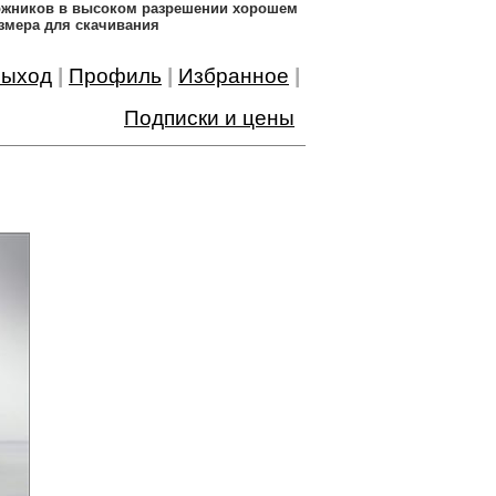
дожников в высоком разрешении хорошем
змера для скачивания
ыход
|
Профиль
|
Избранное
|
Подписки и цены