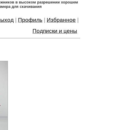
дожников в высоком разрешении хорошем
змера для скачивания
ыход
|
Профиль
|
Избранное
|
Подписки и цены