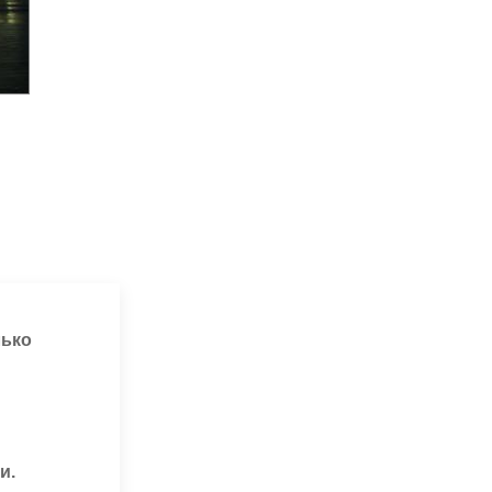
лько
и.