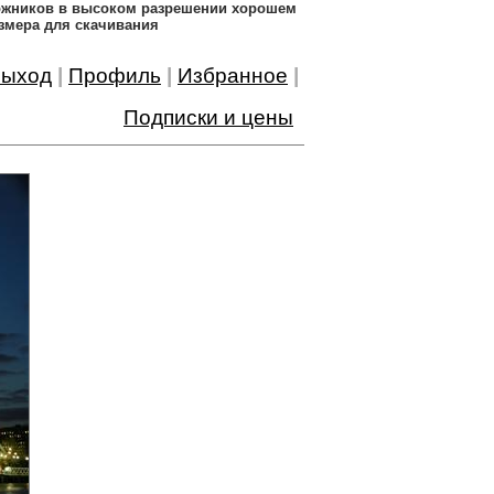
дожников в высоком разрешении хорошем
змера для скачивания
ыход
|
Профиль
|
Избранное
|
Подписки и цены