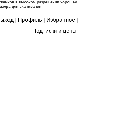
дожников в высоком разрешении хорошем
змера для скачивания
ыход
|
Профиль
|
Избранное
|
Подписки и цены