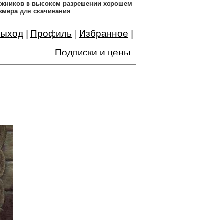
дожников в высоком разрешении хорошем
змера для скачивания
ыход
|
Профиль
|
Избранное
|
Подписки и цены