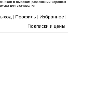
дожников в высоком разрешении хорошем
змера для скачивания
ыход
|
Профиль
|
Избранное
|
Подписки и цены