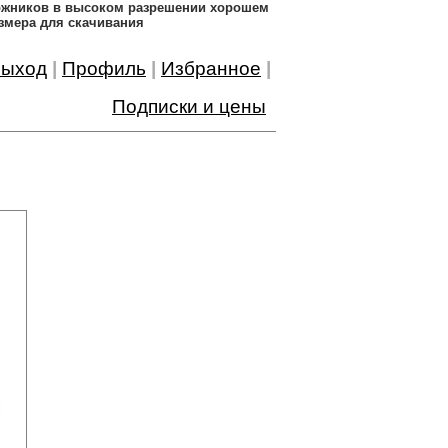
дожников в высоком разрешении хорошем
змера для скачивания
ыход
|
Профиль
|
Избранное
|
Подписки и цены