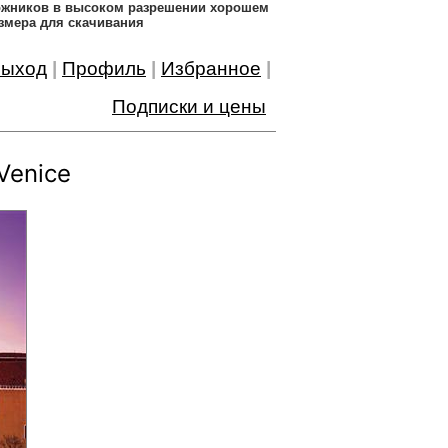
дожников в высоком разрешении хорошем
змера для скачивания
ыход
|
Профиль
|
Избранное
|
Подписки и цены
Venice