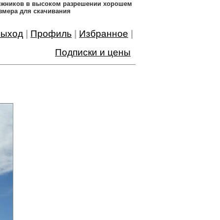
дожников в высоком разрешении хорошем
змера для скачивания
ыход
|
Профиль
|
Избранное
|
Подписки и цены