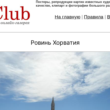
Постеры, pепродукции картин известных ху
качестве, клипарт и фотографии большого ра
На главную
|
Правила
|
В
Ровинь Хорватия