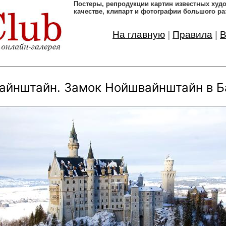
Постеры, pепродукции картин известных ху
качестве, клипарт и фотографии большого ра
На главную
|
Правила
|
В
айнштайн. Замок Нойшвайнштайн в Б