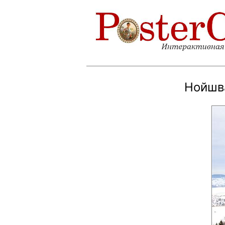
Нойшв