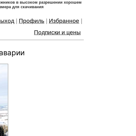
дожников в высоком разрешении хорошем
змера для скачивания
ыход
|
Профиль
|
Избранное
|
Подписки и цены
аварии