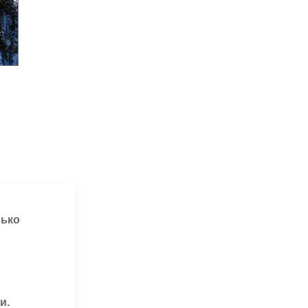
лько
и.