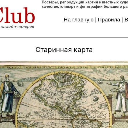
Постеры, pепродукции картин известных ху
качестве, клипарт и фотографии большого ра
На главную
|
Правила
|
В
Старинная карта