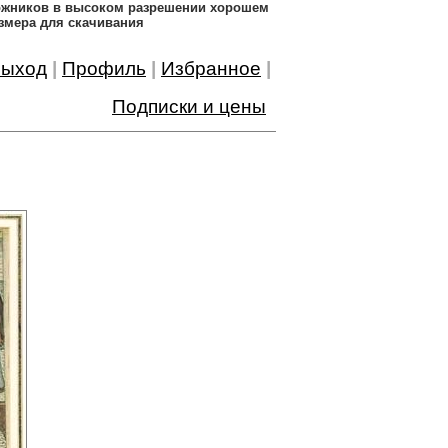
дожников в высоком разрешении хорошем
змера для скачивания
ыход
|
Профиль
|
Избранное
|
Подписки и цены