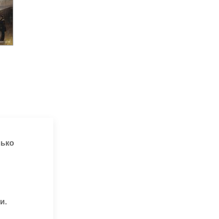
лько
и.