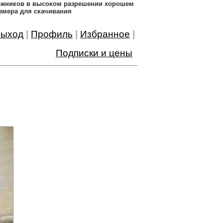
дожников в высоком разрешении хорошем
змера для скачивания
ыход
|
Профиль
|
Избранное
|
Подписки и цены