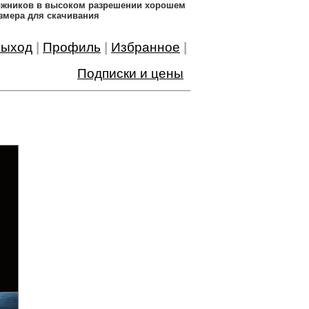
дожников в высоком разрешении хорошем
змера для скачивания
ыход
|
Профиль
|
Избранное
|
Подписки и цены