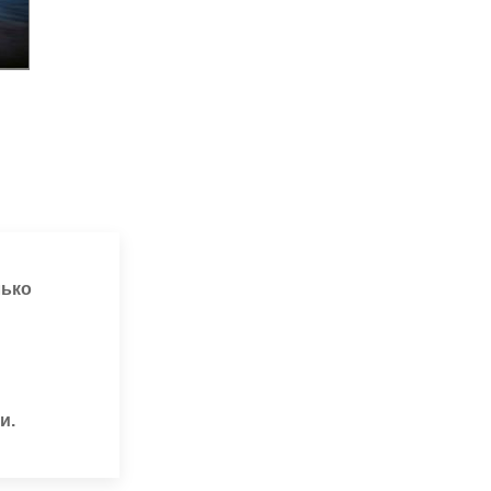
лько
и.