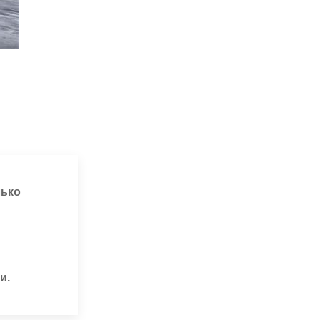
лько
и.