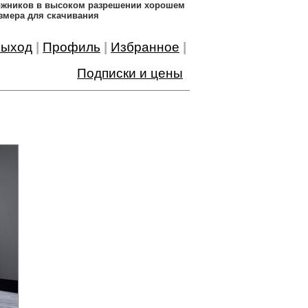
дожников в высоком разрешении хорошем
змера для скачивания
ыход
|
Профиль
|
Избранное
|
Подписки и цены