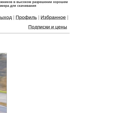
дожников в высоком разрешении хорошем
змера для скачивания
ыход
|
Профиль
|
Избранное
|
Подписки и цены