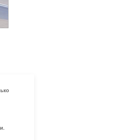
лько
и.