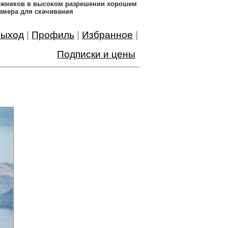
дожников в высоком разрешении хорошем
змера для скачивания
ыход
|
Профиль
|
Избранное
|
Подписки и цены
0