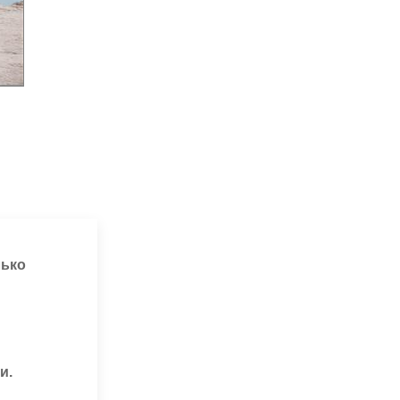
лько
и.