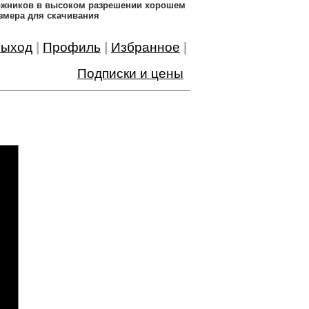
дожников в высоком разрешении хорошем
змера для скачивания
ыход
|
Профиль
|
Избранное
|
Подписки и цены
0