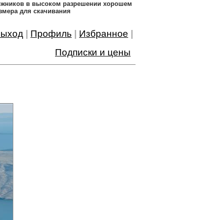
дожников в высоком разрешении хорошем
змера для скачивания
ыход
|
Профиль
|
Избранное
|
Подписки и цены
0