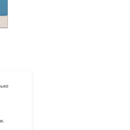
лько
и.