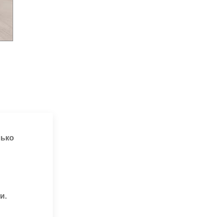
лько
и.