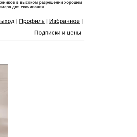
дожников в высоком разрешении хорошем
змера для скачивания
ыход
|
Профиль
|
Избранное
|
Подписки и цены