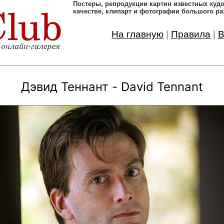
Постеры, pепродукции картин известных ху
качестве, клипарт и фотографии большого ра
На главную
|
Правила
|
В
Дэвид Теннант - David Tennant