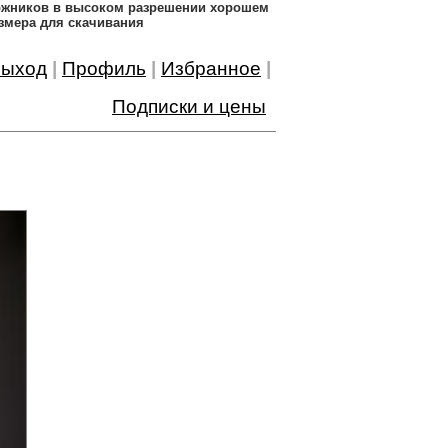
дожников в высоком разрешении хорошем
змера для скачивания
ыход
|
Профиль
|
Избранное
|
Подписки и цены