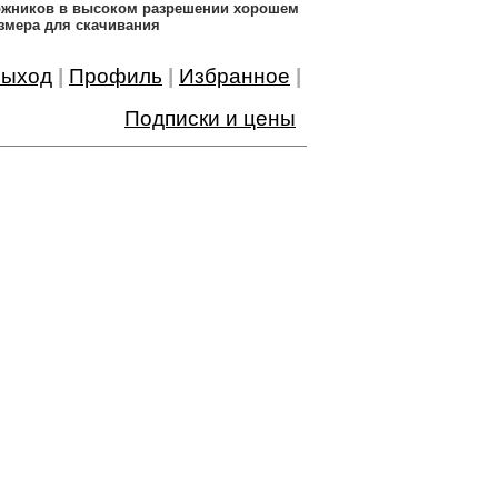
дожников в высоком разрешении хорошем
змера для скачивания
ыход
|
Профиль
|
Избранное
|
Подписки и цены