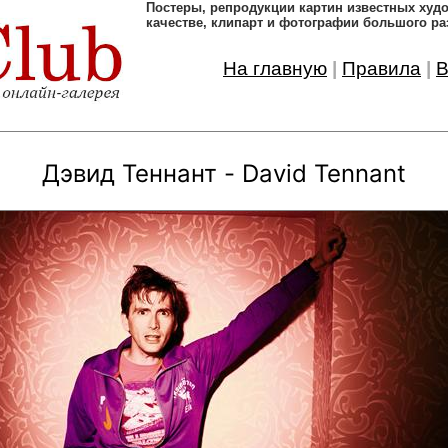
Постеры, pепродукции картин известных ху
качестве, клипарт и фотографии большого ра
На главную
|
Правила
|
В
Дэвид Теннант - David Tennant