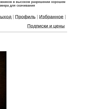
дожников в высоком разрешении хорошем
змера для скачивания
ыход
|
Профиль
|
Избранное
|
Подписки и цены