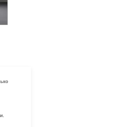
лько
и.