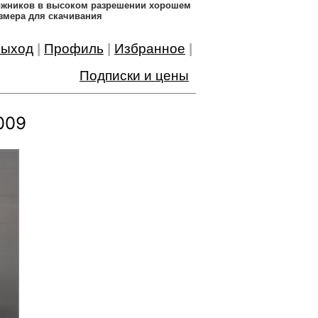
дожников в высоком разрешении хорошем
змера для скачивания
ыход
|
Профиль
|
Избранное
|
Подписки и цены
009