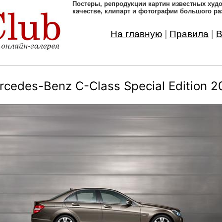
Постеры, pепродукции картин известных ху
качестве, клипарт и фотографии большого ра
На главную
|
Правила
|
В
rcedes-Benz C-Class Special Edition 2