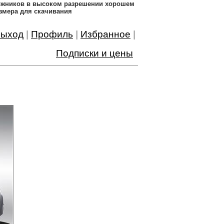
дожников в высоком разрешении хорошем
змера для скачивания
ыход
|
Профиль
|
Избранное
|
Подписки и цены