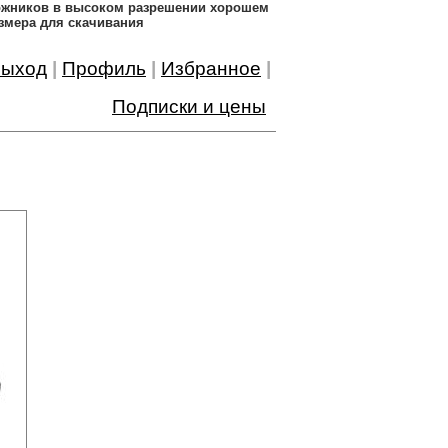
дожников в высоком разрешении хорошем
змера для скачивания
ыход
|
Профиль
|
Избранное
|
Подписки и цены