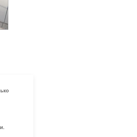
лько
и.