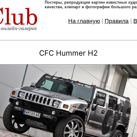
Постеры, pепродукции картин известных ху
качестве, клипарт и фотографии большого ра
На главную
|
Правила
|
В
CFC Hummer H2