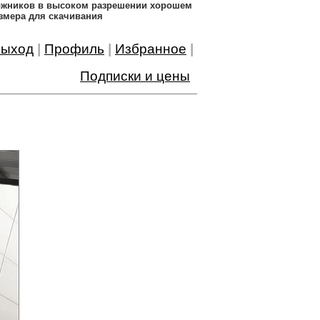
дожников в высоком разрешении хорошем
змера для скачивания
ыход
|
Профиль
|
Избранное
|
Подписки и цены