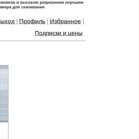
дожников в высоком разрешении хорошем
змера для скачивания
ыход
|
Профиль
|
Избранное
|
Подписки и цены