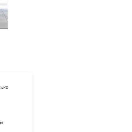
лько
и.