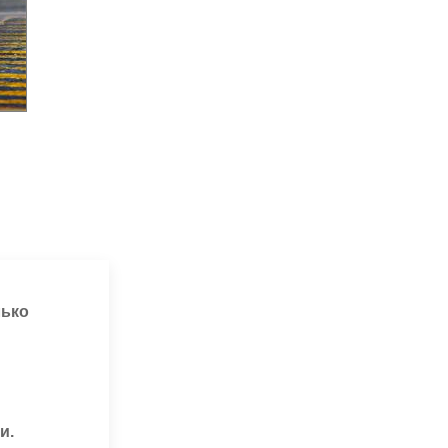
лько
и.