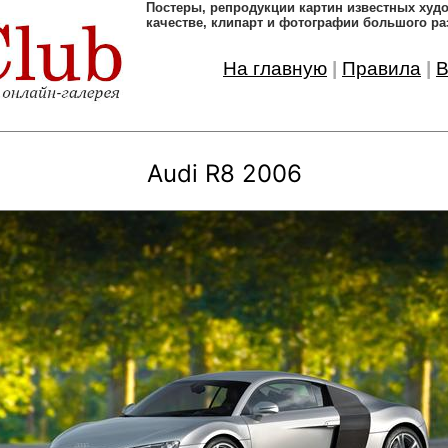
Постеры, pепродукции картин известных ху
качестве, клипарт и фотографии большого ра
На главную
|
Правила
|
В
Audi R8 2006