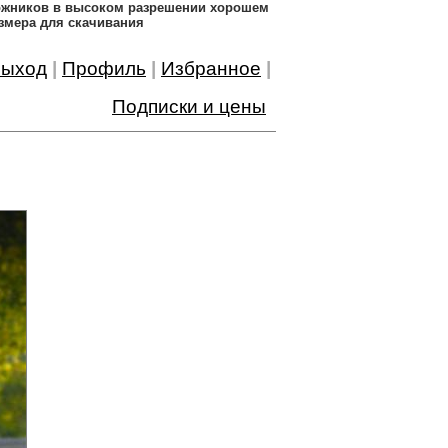
дожников в высоком разрешении хорошем
змера для скачивания
ыход
|
Профиль
|
Избранное
|
Подписки и цены