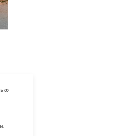
лько
и.