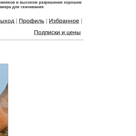
дожников в высоком разрешении хорошем
змера для скачивания
ыход
|
Профиль
|
Избранное
|
Подписки и цены