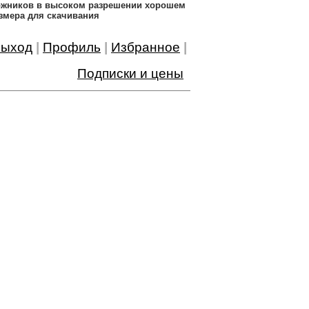
дожников в высоком разрешении хорошем
змера для скачивания
ыход
|
Профиль
|
Избранное
|
Подписки и цены