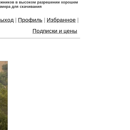
дожников в высоком разрешении хорошем
змера для скачивания
ыход
|
Профиль
|
Избранное
|
Подписки и цены