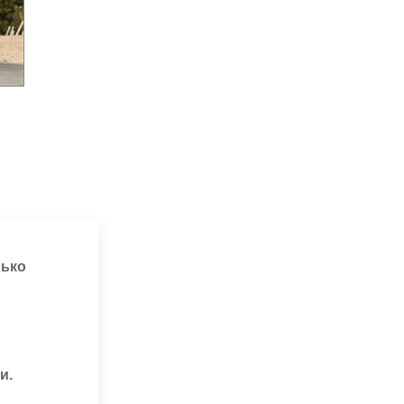
лько
и.