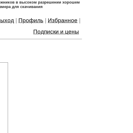
дожников в высоком разрешении хорошем
змера для скачивания
ыход
|
Профиль
|
Избранное
|
Подписки и цены