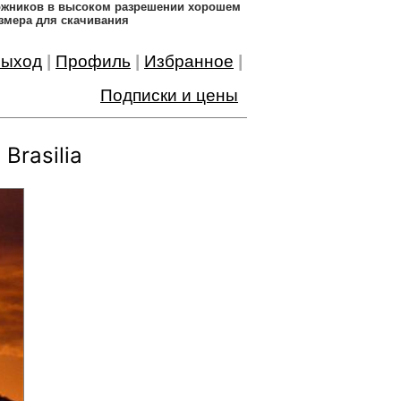
дожников в высоком разрешении хорошем
змера для скачивания
ыход
|
Профиль
|
Избранное
|
Подписки и цены
Brasilia