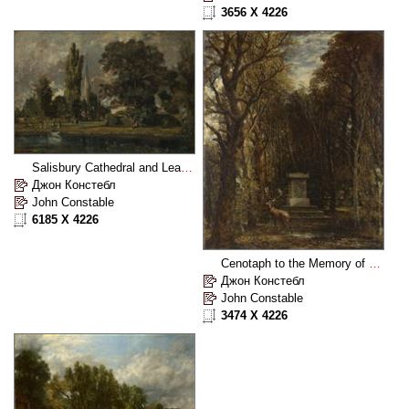
3656 X 4226
Salisbury Cathedral and Leadenhall from the River Avon
Джон Констебл
John Constable
6185 X 4226
Cenotaph to the Memory of Sir Joshua Reynolds
Джон Констебл
John Constable
3474 X 4226