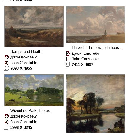
Harwich The Low Lighthouse and Beacon Hill
Hampstead Heath
Джон Констебл
Джон Констебл
John Constable
John Constable
7411 X 4697
7093 X 4955
Wivenhoe Park, Essex.
Джон Констебл
John Constable
5998 X 3245