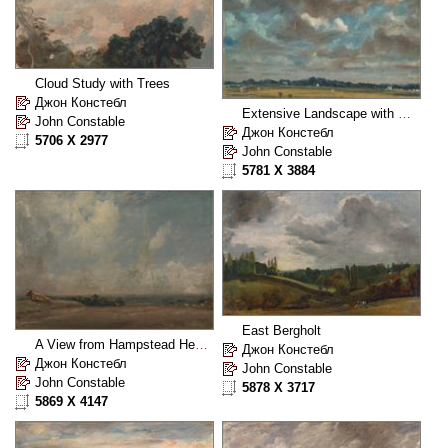
Cloud Study with Trees
Джон Констебл
Extensive Landscape with GreyClouds
John Constable
Джон Констебл
5706 X 2977
John Constable
5781 X 3884
East Bergholt
A View from Hampstead Heath
Джон Констебл
Джон Констебл
John Constable
John Constable
5878 X 3717
5869 X 4147