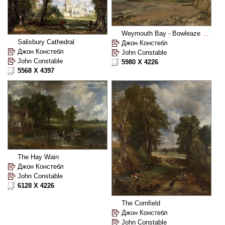
Weymouth Bay - Bowleaze Cove and Jordon Hill
Salisbury Cathedral
Джон Констебл
Джон Констебл
John Constable
John Constable
5980 X 4226
5568 X 4397
The Hay Wain
Джон Констебл
John Constable
6128 X 4226
The Cornfield
Джон Констебл
John Constable