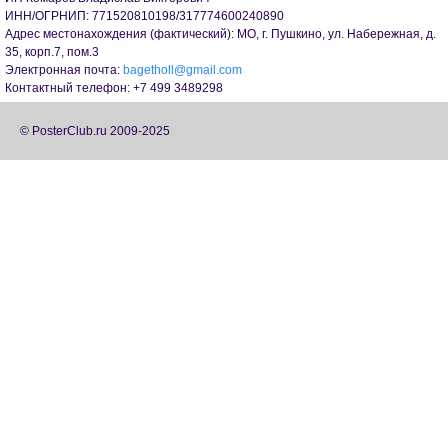
ИНН/ОГРНИП: 771520810198/317774600240890
Адрес местонахождения (фактический): МО, г. Пушкино, ул. Набережная, д.
35, корп.7, пом.3
Электронная почта:
bagetholl@gmail.com
Контактный телефон: +7 499 3489298
© PosterClub.ru 2009-2025