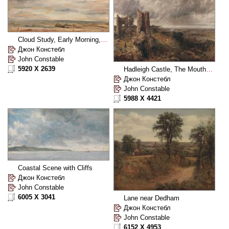
Cloud Study, Early Morning, Looking East from Hampstead
Джон Констебл
John Constable
5920 X 2639
Hadleigh Castle, The Mouth of the Thames Morning after a Stormy Night
Джон Констебл
John Constable
5988 X 4421
Coastal Scene with Cliffs
Джон Констебл
John Constable
6005 X 3041
Lane near Dedham
Джон Констебл
John Constable
6152 X 4953