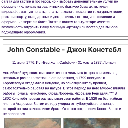
багета для картин и постеров, но и выбрать дополнительные услуги по
оформлению: печать на различных по фактуре бумагах, включая
широкоформатную печать, печать на холсте, покрытие текстурным гелем,
резка паспарту, стандартных и декоративных стекол, изготовление и
оформление зеркал в багет. Так же в нашем калькуляторе имеется
возможность загрузить Вашу любимую картину или постер для выбора
подходящего оформления.
John Constable - Джон Констебл
11 июня 1776, Ист-Бергхолт, Саффолк - 31 марта 1837, Лондон
Английский художник, сын зажиточного мельника (отцовская мельница
несколько раз появляется на его полотнах), в 1799 поступил в
Королевскую Академию в Лондоне, но основную школу прошел,
самостоятельно работая на натуре. В этот период на него глубоко влияли
работы Томаса Гейнсборо, Клода Лоррена, Якоба ван Рейсдаля. *** В
1802 Констебл первый раз выставил свои работы. В 1829 он был избран
членом Академии. В этом же году умерла от туберкулёза его жена, с
которой он жил в счастливом браке. От этого потрясения Констебл так и
не оправился.