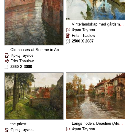
Vinterlandskap med gårdsmiljö vid vattendrag
Фриц Таулов
Frits Thaulow
2500 X 2087
Old houses at Somme in Abbeville
Фриц Таулов
Frits Thaulow
2360 X 3000
Langs floden, Beaulieu (Along the river, Beaulieu)
the priest
Фриц Таулов
Фриц Таулов