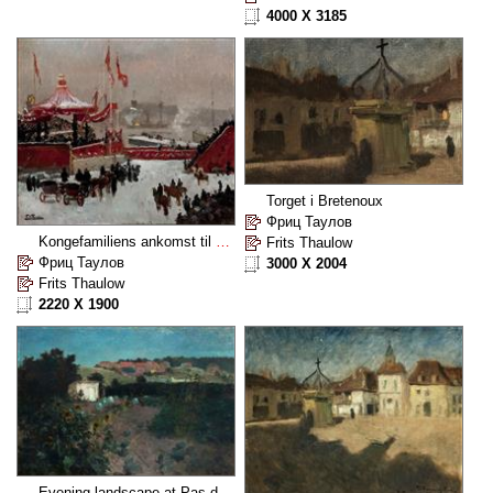
4000 X 3185
Torget i Bretenoux
Фриц Таулов
Kongefamiliens ankomst til Kristiania
Frits Thaulow
Фриц Таулов
3000 X 2004
Frits Thaulow
2220 X 1900
Evening landscape at Pas de Calais