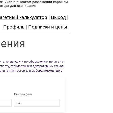
дожников в высоком разрешении хорошем
змера для скачивания
агетный калькулятор
|
Выход
|
Профиль
|
Подписки и цены
ления
нительные услуги по оформлению: печать на
спарту, стандартных и декоративных стекол,
артину или постер для выбора подходящего
Высота (мм)