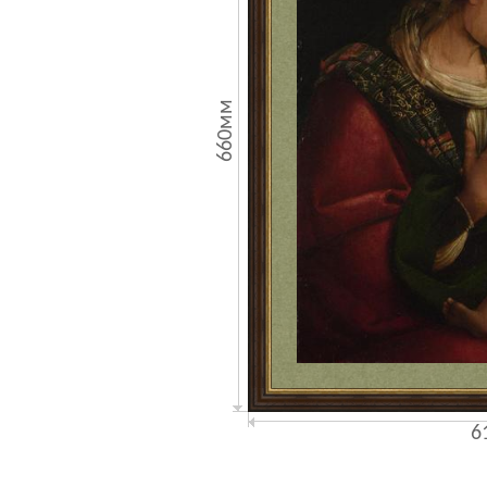
660мм
6