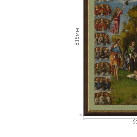
815мм
6