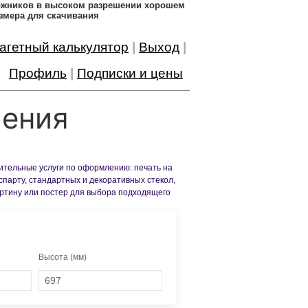
дожников в высоком разрешении хорошем
змера для скачивания
агетный калькулятор
|
Выход
|
Профиль
|
Подписки и цены
ления
нительные услуги по оформлению: печать на
спарту, стандартных и декоративных стекол,
артину или постер для выбора подходящего
Высота (мм)