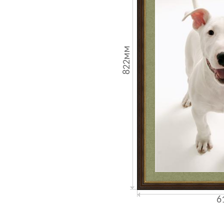
822мм
6