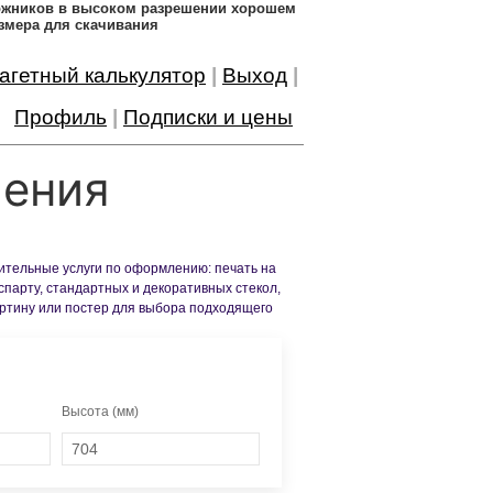
дожников в высоком разрешении хорошем
змера для скачивания
агетный калькулятор
|
Выход
|
Профиль
|
Подписки и цены
ления
нительные услуги по оформлению: печать на
спарту, стандартных и декоративных стекол,
артину или постер для выбора подходящего
Высота (мм)