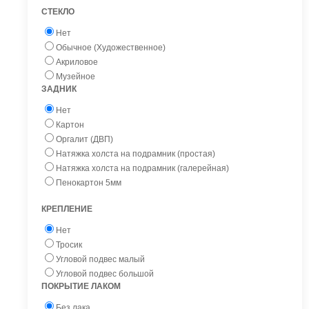
СТЕКЛО
Нет
Обычное (Художественное)
Акриловое
Музейное
ЗАДНИК
Нет
Картон
Оргалит (ДВП)
Натяжка холста на подрамник (простая)
Натяжка холста на подрамник (галерейная)
Пенокартон 5мм
КРЕПЛЕНИЕ
Нет
Тросик
Угловой подвес малый
Угловой подвес большой
ПОКРЫТИЕ ЛАКОМ
Без лака