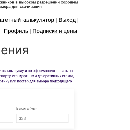
дожников в высоком разрешении хорошем
змера для скачивания
агетный калькулятор
|
Выход
|
Профиль
|
Подписки и цены
ления
нительные услуги по оформлению: печать на
спарту, стандартных и декоративных стекол,
артину или постер для выбора подходящего
Высота (мм)