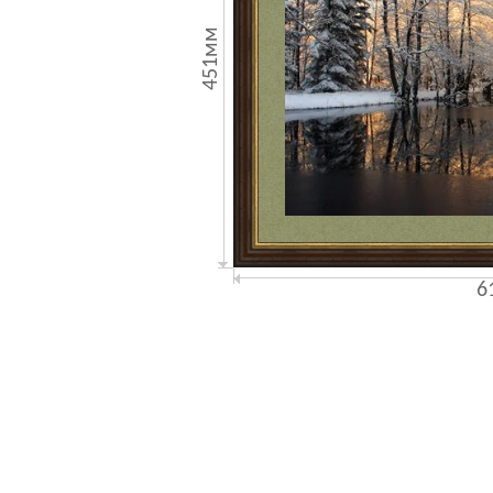
451мм
6