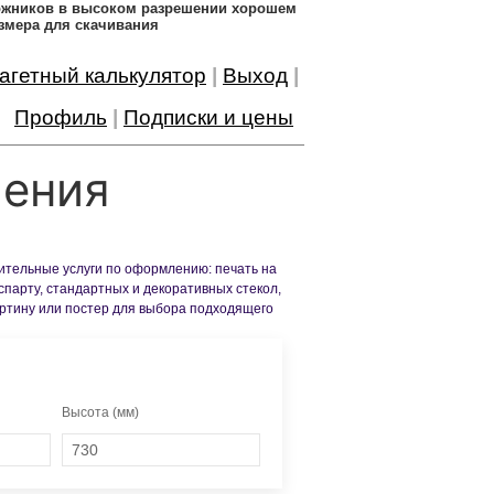
дожников в высоком разрешении хорошем
змера для скачивания
агетный калькулятор
|
Выход
|
Профиль
|
Подписки и цены
ления
нительные услуги по оформлению: печать на
спарту, стандартных и декоративных стекол,
артину или постер для выбора подходящего
Высота (мм)