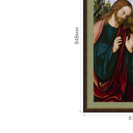
848мм
6