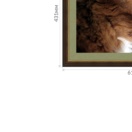
431мм
6