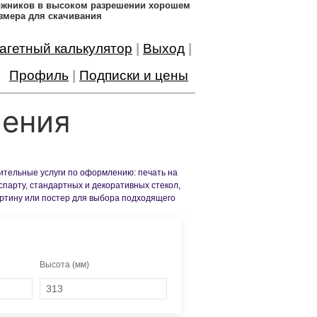
дожников в высоком разрешении хорошем
змера для скачивания
агетный калькулятор
|
Выход
|
Профиль
|
Подписки и цены
ления
нительные услуги по оформлению: печать на
спарту, стандартных и декоративных стекол,
артину или постер для выбора подходящего
Высота (мм)