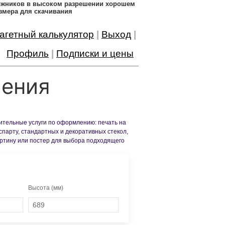
дожников в высоком разрешении хорошем
змера для скачивания
агетный калькулятор
|
Выход
|
Профиль
|
Подписки и цены
ления
нительные услуги по оформлению: печать на
спарту, стандартных и декоративных стекол,
артину или постер для выбора подходящего
Высота (мм)