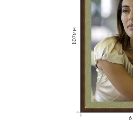
807мм
6