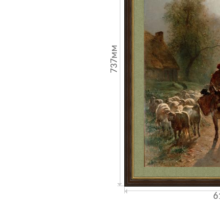
737мм
6