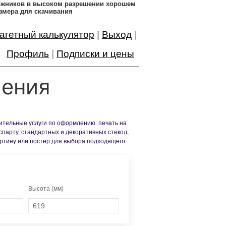
дожников в высоком разрешении хорошем
змера для скачивания
агетный калькулятор
|
Выход
|
Профиль
|
Подписки и цены
ления
нительные услуги по оформлению: печать на
спарту, стандартных и декоративных стекол,
артину или постер для выбора подходящего
Высота (мм)