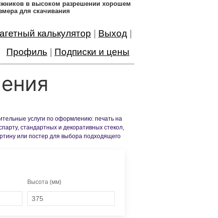
дожников в высоком разрешении хорошем
змера для скачивания
агетный калькулятор
|
Выход
|
Профиль
|
Подписки и цены
ления
нительные услуги по оформлению: печать на
спарту, стандартных и декоративных стекол,
артину или постер для выбора подходящего
Высота (мм)