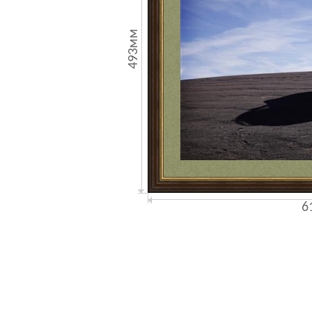
493мм
6