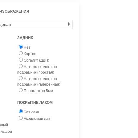
 ИЗОБРАЖЕНИЯ
ЗАДНИК
Нет
Картон
Оргалит (ДВП)
Натяжка холста на
подрамник (простая)
Натяжка холста на
подрамник (галерейная)
Пенокартон 5мм
ПОКРЫТИЕ ЛАКОМ
Без лака
Акриловый лак
малый
большой